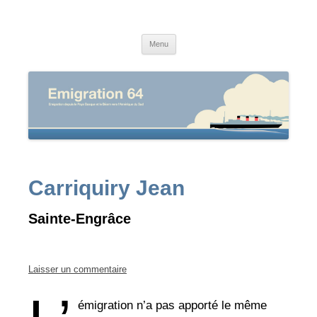
Emigration64
Emigration depuis le Pays Basque et le Béarn vers l'Amérique du Sud
Aller
Menu
au
contenu
Carriquiry Jean
Sainte-Engrâce
Laisser un commentaire
émigration n’a pas apporté le même