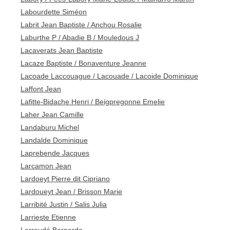
Labourdette Siméon
Labrit Jean Baptiste / Anchou Rosalie
Laburthe P / Abadie B / Mouledous J
Lacaverats Jean Baptiste
Lacaze Baptiste / Bonaventure Jeanne
Lacoade Laccouague / Lacouade / Lacoide Dominique
Laffont Jean
Lafitte-Bidache Henri / Beigpregonne Emelie
Laher Jean Camille
Landaburu Michel
Landalde Dominique
Laprebende Jacques
Larcamon Jean
Lardoeyt Pierre dit Cipriano
Lardoueyt Jean / Brisson Marie
Larribité Justin / Salis Julia
Larrieste Etienne
Larroudé Bernardo