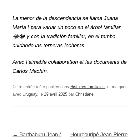
La menor de la descendencia se llama Juana
María ! para variar un poco en el árbol familiar
😂😂
y con la tradición familiar, en el tambo
cuidando las terneras lecheras.
Avec l’aimable collaboration et les documents de
Carlos Machín.
Cette entrée a été publiée dans
Histoires familiales
, et marquée
avec
Uruguay
, le
29 avril 2025
par
Christiane
.
Navigation
←
Barthaburu Jean /
Hourçouripé Jean-Pierre