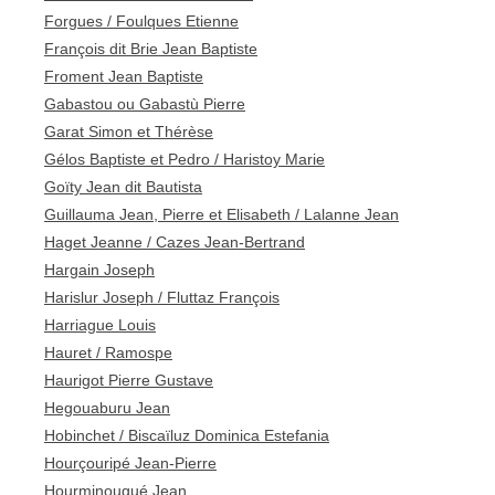
Forgues / Foulques Etienne
François dit Brie Jean Baptiste
Froment Jean Baptiste
Gabastou ou Gabastù Pierre
Garat Simon et Thérèse
Gélos Baptiste et Pedro / Haristoy Marie
Goïty Jean dit Bautista
Guillauma Jean, Pierre et Elisabeth / Lalanne Jean
Haget Jeanne / Cazes Jean-Bertrand
Hargain Joseph
Harislur Joseph / Fluttaz François
Harriague Louis
Hauret / Ramospe
Haurigot Pierre Gustave
Hegouaburu Jean
Hobinchet / Biscaïluz Dominica Estefania
Hourçouripé Jean-Pierre
Hourminougué Jean