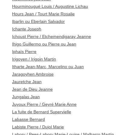
Hourminougué Louis / Augustine Lichau
Hours Jean / Tourt Marie Rosalie
Ibarlin ou Eberlain Salvador
Ichante Joseph
Ichoust Pierre / Etchemendigaray Jeanne
Ihigo Guillermo ou Pierre ou Jean
Iphaïs Pierre
Irigoyen / Irigoin Martin
Itharte Jean-Marc, Marcelino ou Juan
Jaragoyhen Ambroise
Jauretche Jean
Jean de Dieu Jeanne
Jungalas Jean
Juyoux Pierre / Geyré Marie Anne
La fuite de Bernard Supervielle
Labasse Bernard
Labiste Pierre / Dujol Marie
Labory / Pees-Labory Marie-Louise / Malharro Martín