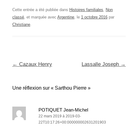
Cette entrée a été publiée dans
Histoires familiales
,
Non
classé
, et marquée avec
Argentine
, le
1 octobre 2016
par
Christiane
.
Navigation
←
Cazaux Henry
Lassalle Joseph
→
des
articles
Une réflexion sur «
Sarthou Pierre
»
POTIQUET Jean-Michel
22 mars 2019 à 2019-03-
22T10:17:26+00:000000002631201903