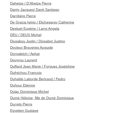
Dahetze / D’Ahetze Pierre
Danty Jacques/ Danti Santiago
Darribère Pierre
De Gracia Iginio / Elichagaray Catherine
Destuet Eugène / Larre Angela
DEU / DEUS Michel
Diusabou Justin / Diosabot Justino
Docteur Brougnes Auguste
Dornaletch / Aphat
Douyrou Laurent
Duffard Jean Marie / Forgues Joséphine
Dufréchou François
Duhalde Laborde Bertrand / Pedro
Duhour Etienne
Dulac Dominique Michel
Dumé Héloïse, fille de Dumé Dominique
Durrels Pierre
Egyptien Gustave