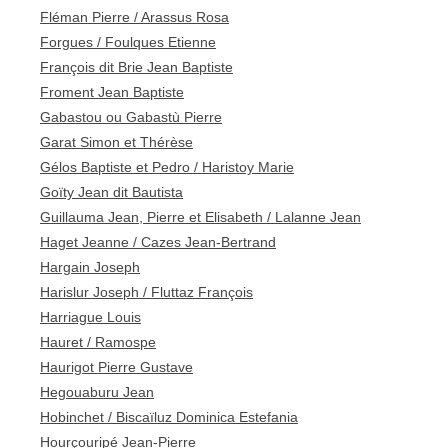
Fléman Pierre / Arassus Rosa
Forgues / Foulques Etienne
François dit Brie Jean Baptiste
Froment Jean Baptiste
Gabastou ou Gabastù Pierre
Garat Simon et Thérèse
Gélos Baptiste et Pedro / Haristoy Marie
Goïty Jean dit Bautista
Guillauma Jean, Pierre et Elisabeth / Lalanne Jean
Haget Jeanne / Cazes Jean-Bertrand
Hargain Joseph
Harislur Joseph / Fluttaz François
Harriague Louis
Hauret / Ramospe
Haurigot Pierre Gustave
Hegouaburu Jean
Hobinchet / Biscaïluz Dominica Estefania
Hourçouripé Jean-Pierre