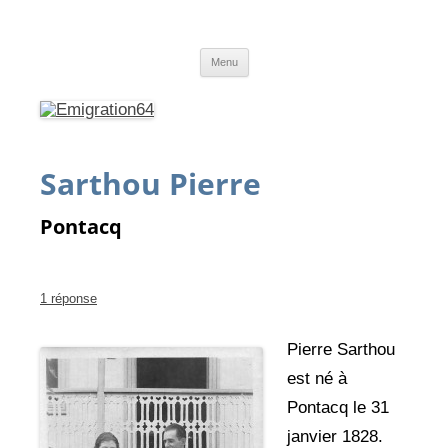
Emigration64
Emigration depuis le Pays Basque et le Béarn vers l'Amérique du Sud
Aller
Menu
au
contenu
Sarthou Pierre
Pontacq
1 réponse
Pierre Sarthou
est né à
Pontacq le 31
janvier 1828.