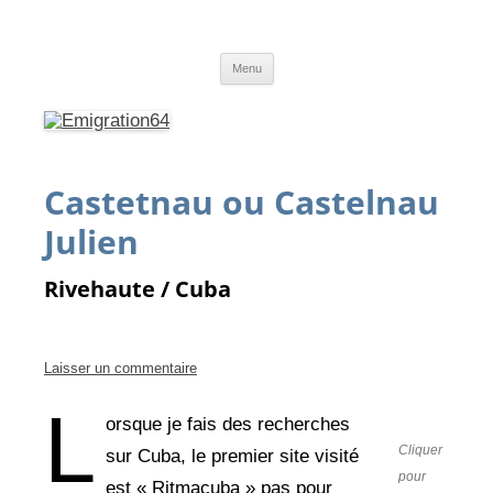
Emigration64
Emigration depuis le Pays Basque et le Béarn vers l'Amérique du Sud
Aller
Menu
au
contenu
Castetnau ou Castelnau
Julien
Rivehaute / Cuba
Laisser un commentaire
L
orsque je fais des recherches
Cliquer
sur Cuba, le premier site visité
pour
est « Ritmacuba » pas pour