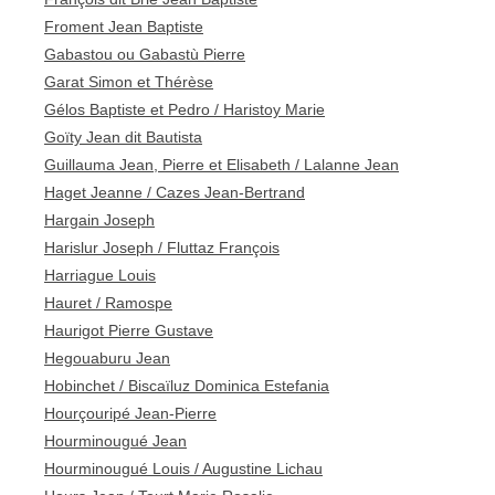
Froment Jean Baptiste
Gabastou ou Gabastù Pierre
Garat Simon et Thérèse
Gélos Baptiste et Pedro / Haristoy Marie
Goïty Jean dit Bautista
Guillauma Jean, Pierre et Elisabeth / Lalanne Jean
Haget Jeanne / Cazes Jean-Bertrand
Hargain Joseph
Harislur Joseph / Fluttaz François
Harriague Louis
Hauret / Ramospe
Haurigot Pierre Gustave
Hegouaburu Jean
Hobinchet / Biscaïluz Dominica Estefania
Hourçouripé Jean-Pierre
Hourminougué Jean
Hourminougué Louis / Augustine Lichau