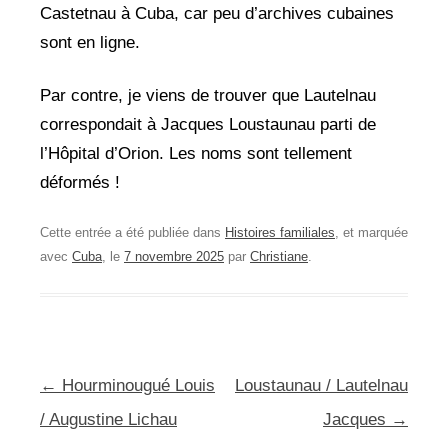
Castetnau à Cuba, car peu d’archives cubaines
sont en ligne.
Par contre, je viens de trouver que Lautelnau
correspondait à Jacques Loustaunau parti de
l’Hôpital d’Orion. Les noms sont tellement
déformés !
Cette entrée a été publiée dans
Histoires familiales
, et marquée
avec
Cuba
, le
7 novembre 2025
par
Christiane
.
Navigation
←
Hourminougué Louis
Loustaunau / Lautelnau
des
/ Augustine Lichau
Jacques
→