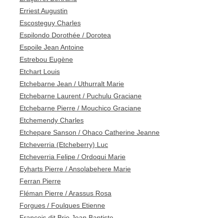
Erriest Augustin
Escosteguy Charles
Espilondo Dorothée / Dorotea
Espoile Jean Antoine
Estrebou Eugène
Etchart Louis
Etchebarne Jean / Uthurralt Marie
Etchebarne Laurent / Puchulu Graciane
Etchebarne Pierre / Mouchico Graciane
Etchemendy Charles
Etchepare Sanson / Ohaco Catherine Jeanne
Etcheverria (Etcheberry) Luc
Etcheverria Felipe / Ordoqui Marie
Eyharts Pierre / Ansolabehere Marie
Ferran Pierre
Fléman Pierre / Arassus Rosa
Forgues / Foulques Etienne
François dit Brie Jean Baptiste