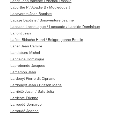
Labrit Jean Baptiste / Anchou Rosalie
Laburthe P / Abadie B / Mouledous J
Lacaverats Jean Baptiste
Lacaze Baptiste / Bonaventure Jeanne
Lacoade Laccouague / Lacouade / Lacoide Dominique
Laffont Jean
Lafitte-Bidache Henri / Beigpregonne Emelie
Laher Jean Camille
Landaburu Michel
Landalde Dominique
Laprebende Jacques
Larcamon Jean
Lardoeyt Pierre dit Cipriano
Lardoueyt Jean / Brisson Marie
Larribité Justin / Salis Julia
Larrieste Etienne
Larroudé Bernardo
Larroudé Jeanne