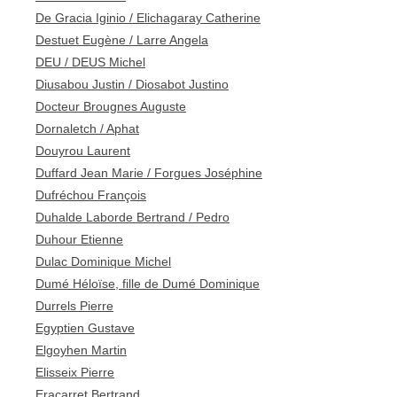
De Gracia Iginio / Elichagaray Catherine
Destuet Eugène / Larre Angela
DEU / DEUS Michel
Diusabou Justin / Diosabot Justino
Docteur Brougnes Auguste
Dornaletch / Aphat
Douyrou Laurent
Duffard Jean Marie / Forgues Joséphine
Dufréchou François
Duhalde Laborde Bertrand / Pedro
Duhour Etienne
Dulac Dominique Michel
Dumé Héloïse, fille de Dumé Dominique
Durrels Pierre
Egyptien Gustave
Elgoyhen Martin
Elisseix Pierre
Eraçarret Bertrand