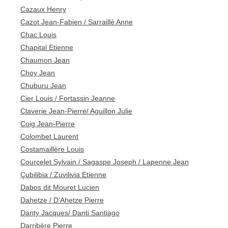
Cazaux Henry
Cazot Jean-Fabien / Sarraillé Anne
Chac Louis
Chapital Etienne
Chaumon Jean
Choy Jean
Chuburu Jean
Cier Louis / Fortassin Jeanne
Claverie Jean-Pierre/ Aguillon Julie
Coig Jean-Pierre
Colombet Laurent
Costamaillère Louis
Courcelet Sylvain / Sagaspe Joseph / Lapenne Jean
Çubilibia / Zuvilivia Etienne
Dabos dit Mouret Lucien
Dahetze / D’Ahetze Pierre
Danty Jacques/ Danti Santiago
Darribère Pierre