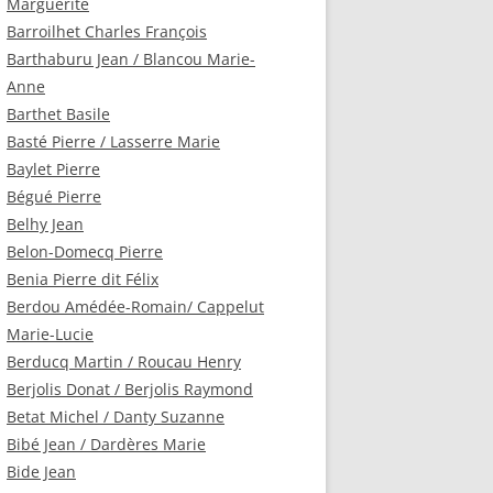
Marguerite
Barroilhet Charles François
Barthaburu Jean / Blancou Marie-
Anne
Barthet Basile
Basté Pierre / Lasserre Marie
Baylet Pierre
Bégué Pierre
Belhy Jean
Belon-Domecq Pierre
Benia Pierre dit Félix
Berdou Amédée-Romain/ Cappelut
Marie-Lucie
Berducq Martin / Roucau Henry
Berjolis Donat / Berjolis Raymond
Betat Michel / Danty Suzanne
Bibé Jean / Dardères Marie
Bide Jean