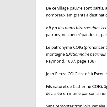
De ce village pauvre sont partis
nombreux émigrants à destinatio
« Il y a des noms bizarres dans cett
patronymes peu répandus et parfo
Le patronyme COIG (prononcer C
montagne (
Dictionnaire béarnais
Raymond, 1887, page 188).
Jean-Pierre COIG est né à Escot le
Fils naturel de Catherine COIG, â
déclarée en mairie par son arriè
Sans remonter trop loin, cet aï