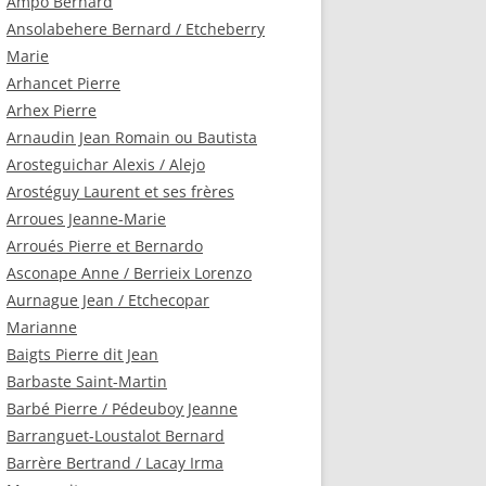
Ampo Bernard
Ansolabehere Bernard / Etcheberry
Marie
Arhancet Pierre
Arhex Pierre
Arnaudin Jean Romain ou Bautista
Arosteguichar Alexis / Alejo
Arostéguy Laurent et ses frères
Arroues Jeanne-Marie
Arroués Pierre et Bernardo
Asconape Anne / Berrieix Lorenzo
Aurnague Jean / Etchecopar
Marianne
Baigts Pierre dit Jean
Barbaste Saint-Martin
Barbé Pierre / Pédeuboy Jeanne
Barranguet-Loustalot Bernard
Barrère Bertrand / Lacay Irma