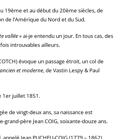
, au 19ème et au début du 20ème siècles, de
n de l’Amérique du Nord et du Sud.
e vallée »
ai-je entendu un jour. En tous cas, des
is introuvables ailleurs.
OTCH) évoque un passage étroit, un col de
 ancien et moderne
, de Vastin Lespy & Paul
 1er juillet 1851.
gée de vingt-deux ans, sa naissance est
re-grand-père Jean COIG, soixante-douze ans.
eul, appelé Jean PUCHEU-COIG (1779 – 1862)