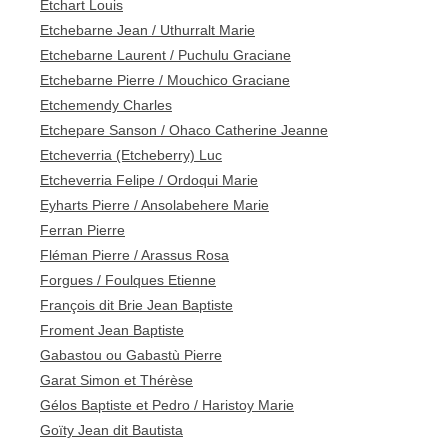
Etchart Louis
Etchebarne Jean / Uthurralt Marie
Etchebarne Laurent / Puchulu Graciane
Etchebarne Pierre / Mouchico Graciane
Etchemendy Charles
Etchepare Sanson / Ohaco Catherine Jeanne
Etcheverria (Etcheberry) Luc
Etcheverria Felipe / Ordoqui Marie
Eyharts Pierre / Ansolabehere Marie
Ferran Pierre
Fléman Pierre / Arassus Rosa
Forgues / Foulques Etienne
François dit Brie Jean Baptiste
Froment Jean Baptiste
Gabastou ou Gabastù Pierre
Garat Simon et Thérèse
Gélos Baptiste et Pedro / Haristoy Marie
Goïty Jean dit Bautista