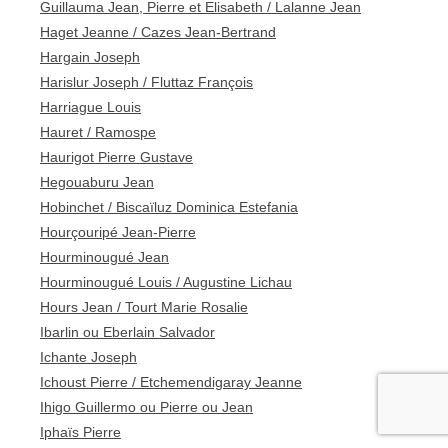
Guillauma Jean, Pierre et Elisabeth / Lalanne Jean
Haget Jeanne / Cazes Jean-Bertrand
Hargain Joseph
Harislur Joseph / Fluttaz François
Harriague Louis
Hauret / Ramospe
Haurigot Pierre Gustave
Hegouaburu Jean
Hobinchet / Biscaïluz Dominica Estefania
Hourçouripé Jean-Pierre
Hourminougué Jean
Hourminougué Louis / Augustine Lichau
Hours Jean / Tourt Marie Rosalie
Ibarlin ou Eberlain Salvador
Ichante Joseph
Ichoust Pierre / Etchemendigaray Jeanne
Ihigo Guillermo ou Pierre ou Jean
Iphaïs Pierre