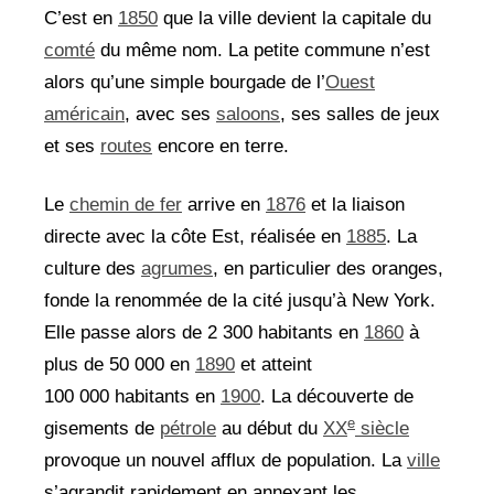
C’est en
1850
que la ville devient la capitale du
comté
du même nom. La petite commune n’est
alors qu’une simple bourgade de l’
Ouest
américain
, avec ses
saloons
, ses salles de jeux
et ses
routes
encore en terre.
Le
chemin de fer
arrive en
1876
et la liaison
directe avec la côte Est, réalisée en
1885
. La
culture des
agrumes
, en particulier des oranges,
fonde la renommée de la cité jusqu’à New York.
Elle passe alors de 2 300 habitants en
1860
à
plus de 50 000 en
1890
et atteint
100 000 habitants en
1900
. La découverte de
e
gisements de
pétrole
au début du
XX
siècle
provoque un nouvel afflux de population. La
ville
s’agrandit rapidement en annexant les