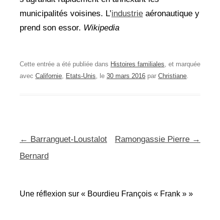
municipalités voisines. L’
industrie
aéronautique y
prend son essor.
Wikipedia
Cette entrée a été publiée dans
Histoires familiales
, et marquée
avec
Californie
,
Etats-Unis
, le
30 mars 2016
par
Christiane
.
Navigation
←
Barranguet-Loustalot
Ramongassie Pierre
→
des
Bernard
articles
Une réflexion sur «
Bourdieu François « Frank »
»