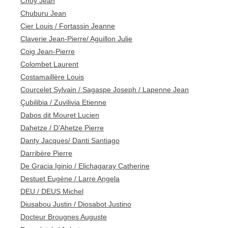
Choy Jean
Chuburu Jean
Cier Louis / Fortassin Jeanne
Claverie Jean-Pierre/ Aguillon Julie
Coig Jean-Pierre
Colombet Laurent
Costamaillère Louis
Courcelet Sylvain / Sagaspe Joseph / Lapenne Jean
Çubilibia / Zuvilivia Etienne
Dabos dit Mouret Lucien
Dahetze / D’Ahetze Pierre
Danty Jacques/ Danti Santiago
Darribère Pierre
De Gracia Iginio / Elichagaray Catherine
Destuet Eugène / Larre Angela
DEU / DEUS Michel
Diusabou Justin / Diosabot Justino
Docteur Brougnes Auguste