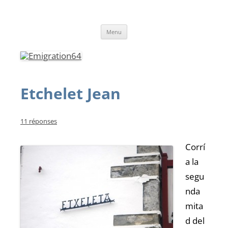
Emigration64
Emigration depuis le Pays Basque et le Béarn vers l'Amérique du Sud
Aller
Menu
au
contenu
Etchelet Jean
11 réponses
Corrí
a la
segu
nda
mita
d del