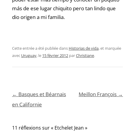
más de ese lugar chiquito pero tan lindo que
dio origen a mi familia.
Cette entrée a été publiée dans
Historias de vida
, et marquée
avec
Uruguay
, le
15 février 2012
par
Christiane
.
Navigation
←
Basques et Béarnais
Meillon François
→
des
en Californie
articles
11 réflexions sur «
Etchelet Jean
»