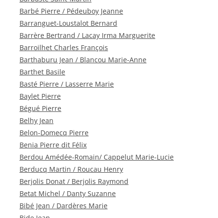
Barbé Pierre / Pédeuboy Jeanne
Barranguet-Loustalot Bernard
Barrère Bertrand / Lacay Irma Marguerite
Barroilhet Charles François
Barthaburu Jean / Blancou Marie-Anne
Barthet Basile
Basté Pierre / Lasserre Marie
Baylet Pierre
Bégué Pierre
Belhy Jean
Belon-Domecq Pierre
Benia Pierre dit Félix
Berdou Amédée-Romain/ Cappelut Marie-Lucie
Berducq Martin / Roucau Henry
Berjolis Donat / Berjolis Raymond
Betat Michel / Danty Suzanne
Bibé Jean / Dardères Marie
Bide Jean