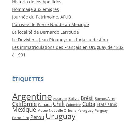
Historia de los Apellidos
Hommage aux émigrés
Journée du Patrimoine. AFUB
L’arrivée de Pierre Naude au Mexique
La localité de Bernardo Larroudé
Le Duvivier – Jean Rioupeyrous forja su destino
Les immatriculations des Français en Uruguay de 1832
à 1901
ÉTIQUETTES
Argentine
Brésil
Bolivie
Australie
Buenos Aires
Californie
Chili
Cuba
Etats-Unis
Canada
Colombie
Mexique
Paraguay
Musée
Nouvelle Orléans
Parguay
Uruguay
Pérou
Porto-Rico