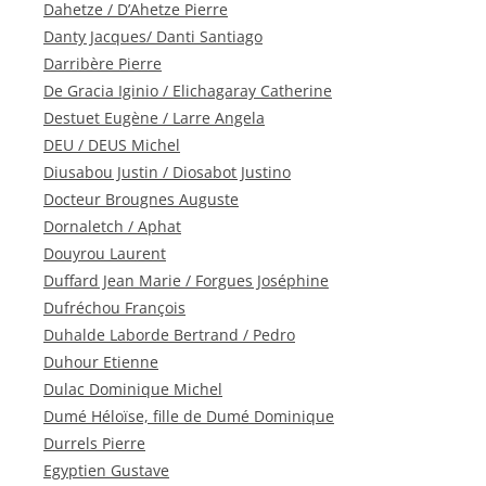
Dahetze / D’Ahetze Pierre
Danty Jacques/ Danti Santiago
Darribère Pierre
De Gracia Iginio / Elichagaray Catherine
Destuet Eugène / Larre Angela
DEU / DEUS Michel
Diusabou Justin / Diosabot Justino
Docteur Brougnes Auguste
Dornaletch / Aphat
Douyrou Laurent
Duffard Jean Marie / Forgues Joséphine
Dufréchou François
Duhalde Laborde Bertrand / Pedro
Duhour Etienne
Dulac Dominique Michel
Dumé Héloïse, fille de Dumé Dominique
Durrels Pierre
Egyptien Gustave