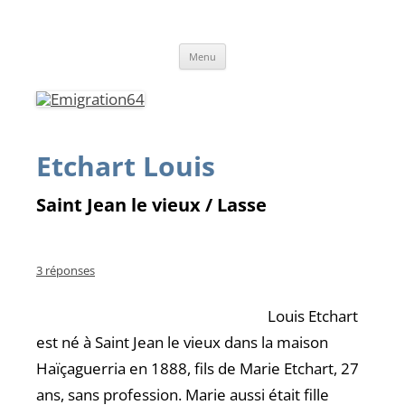
Emigration64
Emigration depuis le Pays Basque et le Béarn vers l'Amérique du Sud
Aller
Menu
au
contenu
Etchart Louis
Saint Jean le vieux / Lasse
3 réponses
Louis Etchart
est né à Saint Jean le vieux dans la maison
Haïçaguerria en 1888, fils de Marie Etchart, 27
ans, sans profession. Marie aussi était fille