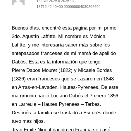
18 avril 2026 à 2026-04-
18T12:42:40+00:000000004030202604
Buenos días, encontré esta página por mi primo
2do. Agustín Laffitte. Mi nombre es Mónica
Lafitte, y me interesaría saber más sobre los
antepasados franceses de mi mamá de apellido
Dabós. Esta es la información que tengo:
Pierre Dabos Mouret (1822) y Micaele Bordes
(1826) eran franceses que se casaron en 1848
en Arras-en-Lavaden, Hautes-Pyrenees. De este
matrimonio nació Luciano Dabós el 7 enero 1856
en Larreule – Hautes Pyrenees – Tarbes.
Después la familia se trasladó a Escurés donde
tuvo más hijos.
Jean Emile Nigoul nacido en Francia se casó