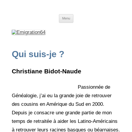
Emigration64
Emigration depuis le Pays Basque et le Béarn vers l'Amérique du Sud
Aller
Menu
au
contenu
Qui suis-je ?
Christiane Bidot-Naude
Passionnée de
Généalogie, j’ai eu la grande joie de retrouver
des cousins en Amérique du Sud en 2000.
Depuis je consacre une grande partie de mon
temps de retraitée à aider les Latino-Américains
à retrouver leurs racines basques ou béarnaises.