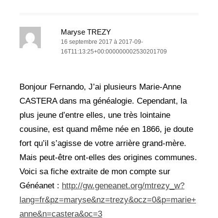
Maryse TREZY
16 septembre 2017 à 2017-09-
16T11:13:25+00:000000002530201709
Bonjour Fernando, J’ai plusieurs Marie-Anne
CASTERA dans ma généalogie. Cependant, la
plus jeune d’entre elles, une très lointaine
cousine, est quand même née en 1866, je doute
fort qu’il s’agisse de votre arrière grand-mère.
Mais peut-être ont-elles des origines communes.
Voici sa fiche extraite de mon compte sur
Généanet :
http://gw.geneanet.org/mtrezy_w?
lang=fr&pz=maryse&nz=trezy&ocz=0&p=marie+
anne&n=castera&oc=3