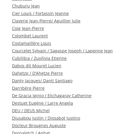
Chuburu Jean
Cier Louis / Fortassin Jeanne
Claverie Jean-Pierre/ Aguillon Julie
Coig Jean-Pierre
Colombet Laurent
Costamaillère Louis
Courcelet Sylvain / Sagaspe Joseph / Lapenne Jean
Çubilibia / Zuvilivia Etienne
Dabos dit Mouret Lucien
Dahetze / D’Ahetze Pierre
Danty Jacques/ Danti Santiago
Darribère Pierre
De Gracia Iginio / Elichagaray Catherine
Destuet Eugène / Larre Angela
DEU / DEUS Michel
Diusabou Justin / Diosabot Justino
Docteur Brougnes Auguste
Dornaletch / Aphat