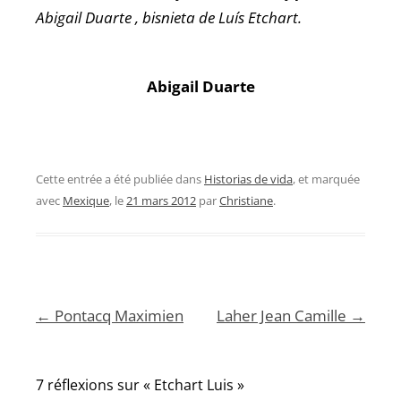
Abigail Duarte , bisnieta de Lu
ís Etchart.
Abigail Duarte
Cette entrée a été publiée dans
Historias de vida
, et marquée
avec
Mexique
, le
21 mars 2012
par
Christiane
.
Navigation
←
Pontacq Maximien
Laher Jean Camille
→
des
articles
7 réflexions sur «
Etchart Luis
»