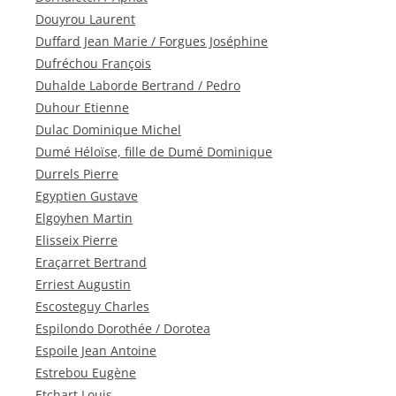
Douyrou Laurent
Duffard Jean Marie / Forgues Joséphine
Dufréchou François
Duhalde Laborde Bertrand / Pedro
Duhour Etienne
Dulac Dominique Michel
Dumé Héloïse, fille de Dumé Dominique
Durrels Pierre
Egyptien Gustave
Elgoyhen Martin
Elisseix Pierre
Eraçarret Bertrand
Erriest Augustin
Escosteguy Charles
Espilondo Dorothée / Dorotea
Espoile Jean Antoine
Estrebou Eugène
Etchart Louis