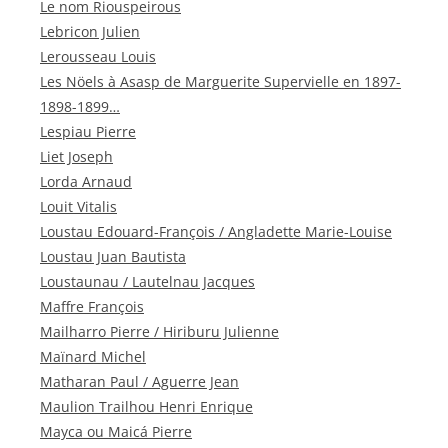
Le nom Riouspeirous
Lebricon Julien
Lerousseau Louis
Les Nöels à Asasp de Marguerite Supervielle en 1897-
1898-1899…
Lespiau Pierre
Liet Joseph
Lorda Arnaud
Louit Vitalis
Loustau Edouard-François / Angladette Marie-Louise
Loustau Juan Bautista
Loustaunau / Lautelnau Jacques
Maffre François
Mailharro Pierre / Hiriburu Julienne
Maïnard Michel
Matharan Paul / Aguerre Jean
Maulion Trailhou Henri Enrique
Mayca ou Maicá Pierre