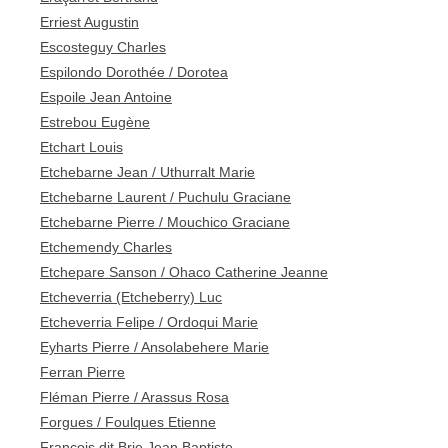
Erriest Augustin
Escosteguy Charles
Espilondo Dorothée / Dorotea
Espoile Jean Antoine
Estrebou Eugène
Etchart Louis
Etchebarne Jean / Uthurralt Marie
Etchebarne Laurent / Puchulu Graciane
Etchebarne Pierre / Mouchico Graciane
Etchemendy Charles
Etchepare Sanson / Ohaco Catherine Jeanne
Etcheverria (Etcheberry) Luc
Etcheverria Felipe / Ordoqui Marie
Eyharts Pierre / Ansolabehere Marie
Ferran Pierre
Fléman Pierre / Arassus Rosa
Forgues / Foulques Etienne
François dit Brie Jean Baptiste