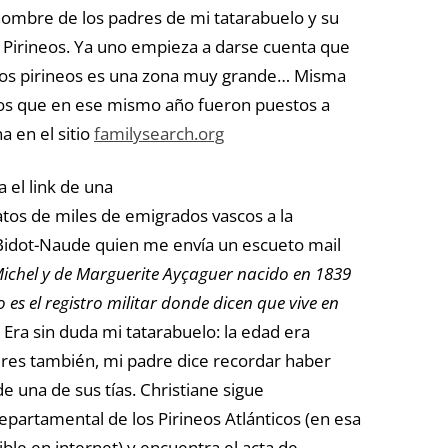
nombre de los padres de mi tatarabuelo y su
 Pirineos. Ya uno empieza a darse cuenta que
los pirineos es una zona muy grande… Misma
os que en ese mismo año fueron puestos a
a en el sitio
familysearch.org
el link de una
atos de miles de emigrados vascos a la
 Bidot-Naude quien me envía un escueto mail
Michel y de Marguerite Ayçaguer nacido en 1839
es el registro militar donde dicen que vive en
 Era sin duda mi tatarabuelo: la edad era
dres también, mi padre dice recordar haber
e una de sus tías. Christiane sigue
partamental de los Pirineos Atlánticos (en esa
ble en internet) y encuentra el acta de