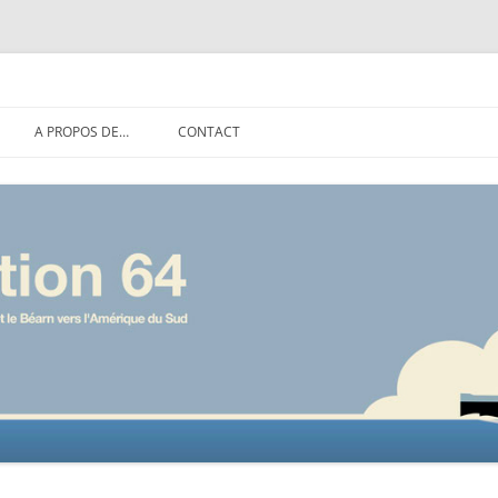
rn vers l'Amérique du Sud
Aller
A PROPOS DE…
CONTACT
au
contenu