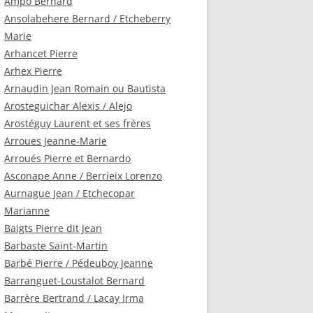
Ampo Bernard
Ansolabehere Bernard / Etcheberry
Marie
Arhancet Pierre
Arhex Pierre
Arnaudin Jean Romain ou Bautista
Arosteguichar Alexis / Alejo
Arostéguy Laurent et ses frères
Arroues Jeanne-Marie
Arroués Pierre et Bernardo
Asconape Anne / Berrieix Lorenzo
Aurnague Jean / Etchecopar
Marianne
Baigts Pierre dit Jean
Barbaste Saint-Martin
Barbé Pierre / Pédeuboy Jeanne
Barranguet-Loustalot Bernard
Barrère Bertrand / Lacay Irma