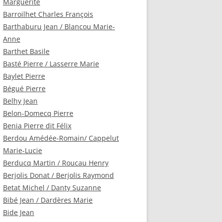
Marguerite
Barroilhet Charles François
Barthaburu Jean / Blancou Marie-
Anne
Barthet Basile
Basté Pierre / Lasserre Marie
Baylet Pierre
Bégué Pierre
Belhy Jean
Belon-Domecq Pierre
Benia Pierre dit Félix
Berdou Amédée-Romain/ Cappelut
Marie-Lucie
Berducq Martin / Roucau Henry
Berjolis Donat / Berjolis Raymond
Betat Michel / Danty Suzanne
Bibé Jean / Dardères Marie
Bide Jean