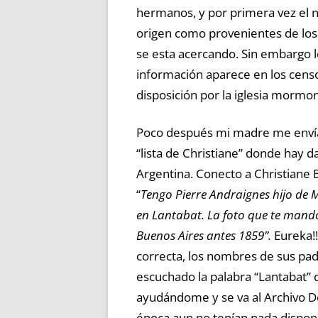
hermanos, y por primera vez el 
origen como provenientes de los
se esta acercando. Sin embargo 
información aparece en los cens
disposición por la iglesia mormon
Poco después mi madre me envía 
“lista de Christiane” donde hay d
Argentina. Conecto a Christiane
“
Tengo Pierre Andraignes hijo de 
en Lantabat. La foto que te mando 
Buenos Aires antes 1859”.
Eureka!!
correcta, los nombres de sus pa
escuchado la palabra “Lantabat” d
ayudándome y se va al Archivo De
época aun no tenían nada disponi