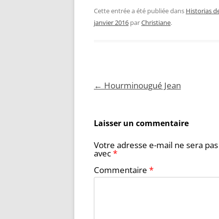
Cette entrée a été publiée dans
Historias d
janvier 2016
par
Christiane
.
Navigation
←
Hourminougué Jean
des
articles
Laisser un commentaire
Votre adresse e-mail ne sera pas
avec
*
Commentaire
*