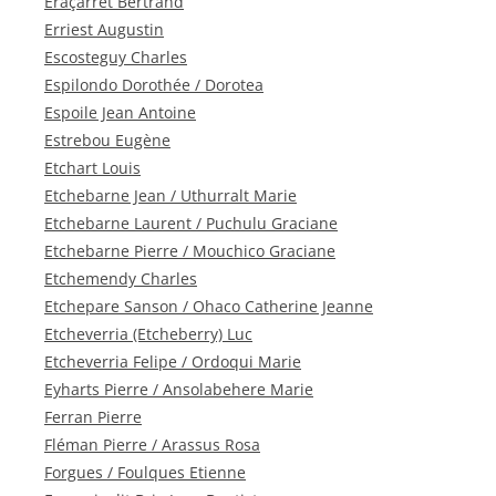
Eraçarret Bertrand
Erriest Augustin
Escosteguy Charles
Espilondo Dorothée / Dorotea
Espoile Jean Antoine
Estrebou Eugène
Etchart Louis
Etchebarne Jean / Uthurralt Marie
Etchebarne Laurent / Puchulu Graciane
Etchebarne Pierre / Mouchico Graciane
Etchemendy Charles
Etchepare Sanson / Ohaco Catherine Jeanne
Etcheverria (Etcheberry) Luc
Etcheverria Felipe / Ordoqui Marie
Eyharts Pierre / Ansolabehere Marie
Ferran Pierre
Fléman Pierre / Arassus Rosa
Forgues / Foulques Etienne