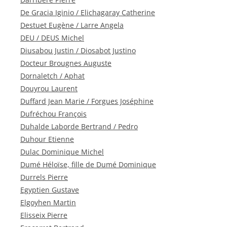
De Gracia Iginio / Elichagaray Catherine
Destuet Eugène / Larre Angela
DEU / DEUS Michel
Diusabou Justin / Diosabot Justino
Docteur Brougnes Auguste
Dornaletch / Aphat
Douyrou Laurent
Duffard Jean Marie / Forgues Joséphine
Dufréchou François
Duhalde Laborde Bertrand / Pedro
Duhour Etienne
Dulac Dominique Michel
Dumé Héloïse, fille de Dumé Dominique
Durrels Pierre
Egyptien Gustave
Elgoyhen Martin
Elisseix Pierre