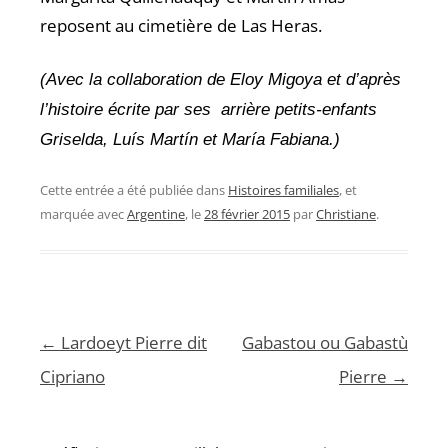
reposent au cimetière de Las Heras.
(Avec la collaboration de Eloy Migoya et d’après
l’histoire écrite par ses arrière petits-enfants
Griselda, Luís Martín et María Fabiana.)
Cette entrée a été publiée dans
Histoires familiales
, et
marquée avec
Argentine
, le
28 février 2015
par
Christiane
.
Navigation
←
Lardoeyt Pierre dit
Gabastou ou Gabastù
des
Cipriano
Pierre
→
articles