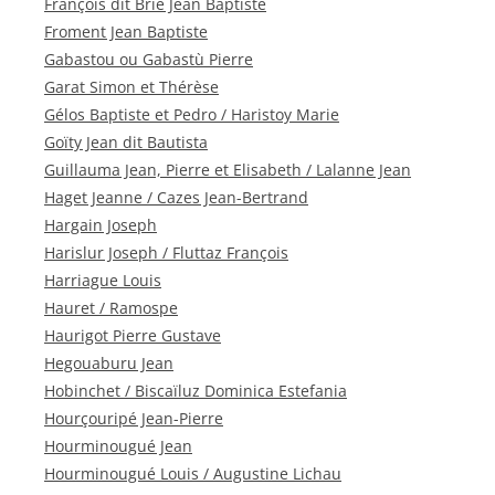
François dit Brie Jean Baptiste
Froment Jean Baptiste
Gabastou ou Gabastù Pierre
Garat Simon et Thérèse
Gélos Baptiste et Pedro / Haristoy Marie
Goïty Jean dit Bautista
Guillauma Jean, Pierre et Elisabeth / Lalanne Jean
Haget Jeanne / Cazes Jean-Bertrand
Hargain Joseph
Harislur Joseph / Fluttaz François
Harriague Louis
Hauret / Ramospe
Haurigot Pierre Gustave
Hegouaburu Jean
Hobinchet / Biscaïluz Dominica Estefania
Hourçouripé Jean-Pierre
Hourminougué Jean
Hourminougué Louis / Augustine Lichau