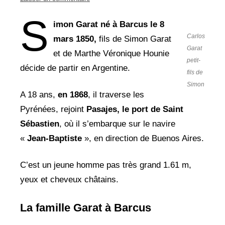
S
imon Garat né à Barcus le 8
Carlos
mars 1850,
fils de Simon Garat
Garat
et de Marthe Véronique Hounie
petit-
décide de partir en Argentine.
fils de
Simon
A 18 ans,
en 1868
, il traverse les
Pyrénées, rejoint
Pasajes, le port de Saint
Sébastien
, où il s’embarque sur le navire
«
Jean-Baptiste
», en direction de Buenos Aires.
C’est un jeune homme pas très grand 1.61 m,
yeux et cheveux châtains.
La famille Garat à Barcus