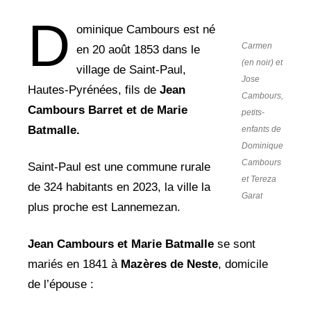
D
ominique Cambours est né
Carmen
en 20 août 1853 dans le
(en noir) et
village de Saint-Paul,
Jose
Hautes-Pyrénées, fils de
Jean
Cambours,
Cambours Barret et de Marie
petits-
Batmalle.
enfants de
Dominique
Cambours
Saint-Paul est une commune rurale
et Tereza
de 324 habitants en 2023, la ville la
Garat
plus proche est Lannemezan.
Jean Cambours et Marie Batmalle
se sont
mariés en 1841 à
Mazères de Neste
, domicile
de l’épouse :