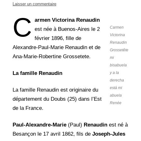
Laisser un commentaire
C
armen Victorina Renaudin
Carmen
est née à Buenos-Aires le 2
Victorina
février 1896, fille de
Renaudin
Alexandre-Paul-Marie Renaudin et de
Grossetête
Ana-Marie-Robertine Grossetete.
mi
bisabuela
La famille Renaudin
y a la
derecha
está mi
La famille Renaudin est originaire du
abuela
département du Doubs (25) dans l’Est
Renée
de la France.
Paul-Alexandre-Marie
(Paul)
Renaudin
est né à
Besançon le 17 avril 1862, fils de
Joseph-Jules