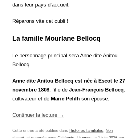
dans leur pays d’accueil.
Réparons vite cet oubli !
La famille Mourlane Bellocq
Le personnage principal sera Anne dite Anitou
Bellocq
Anne dite Anitou Bellocq est née à Escot le 27
novembre 1808
, fille de
Jean-François Bellocq
,
cultivateur et de
Marie Pelilh
son épouse.
Continuer la lecture
→
Cette entrée a été publiée dans
Histoires familiales
,
Non
classé
, et marquée avec
Californie
,
Uruguay
, le
1 juin 2026
par