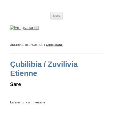
Emigration64
Emigration depuis le Pays Basque et le Béarn vers l'Amérique du Sud
Aller
Menu
au
contenu
ARCHIVES DE L’AUTEUR :
CHRISTIANE
Çubilibia / Zuvilivia
Etienne
Sare
Laisser un commentaire