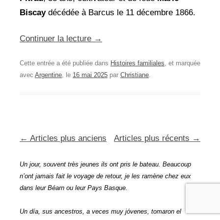
Biscay
décédée à Barcus le 11 décembre 1866.
Continuer la lecture
→
Cette entrée a été publiée dans
Histoires familiales
, et marquée
avec
Argentine
, le
16 mai 2025
par
Christiane
.
Navigation
←
Articles plus anciens
Articles plus récents
→
des
Un jour, souvent très jeunes ils ont pris le bateau. Beaucoup
articles
n’ont jamais fait le voyage de retour, je les ramène chez eux
dans leur Béarn ou leur Pays Basque.
Un día, sus ancestros, a veces muy jóvenes, tomaron el