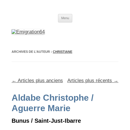
Emigration64
Emigration depuis le Pays Basque et le Béarn vers l'Amérique du Sud
Aller
Menu
au
contenu
ARCHIVES DE L’AUTEUR :
CHRISTIANE
Navigation
←
Articles plus anciens
Articles plus récents
→
des
Aldabe Christophe /
articles
Aguerre Marie
Bunus / Saint-Just-Ibarre