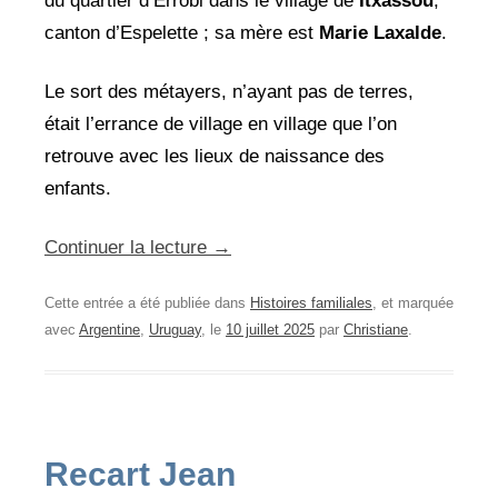
du quartier d’Errobi dans le village de
Itxassou
,
canton d’Espelette ; sa mère est
Marie Laxalde
.
Le sort des métayers, n’ayant pas de terres,
était l’errance de village en village que l’on
retrouve avec les lieux de naissance des
enfants.
Continuer la lecture
→
Cette entrée a été publiée dans
Histoires familiales
, et marquée
avec
Argentine
,
Uruguay
, le
10 juillet 2025
par
Christiane
.
Recart Jean