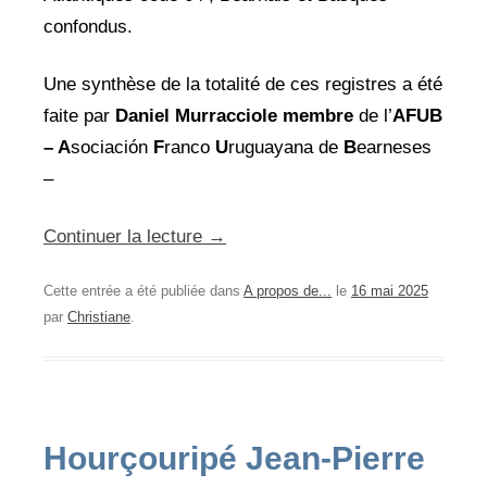
confondus.
Une synthèse de la totalité de ces registres a été
faite par
Daniel Murracciole membre
de l’
AFUB
– A
sociación
F
ranco
U
ruguayana de
B
earneses
–
Continuer la lecture
→
Cette entrée a été publiée dans
A propos de...
le
16 mai 2025
par
Christiane
.
Hourçouripé Jean-Pierre