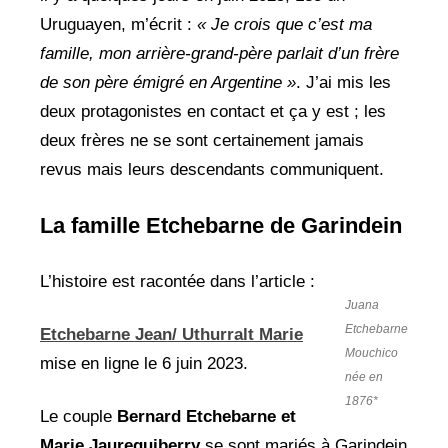
Uruguayen, m’écrit :
« Je crois que c’est ma
famille, mon arrière-grand-père parlait d’un frère
de son père émigré en Argentine »
. J’ai mis les
deux protagonistes en contact et ça y est ; les
deux frères ne se sont certainement jamais
revus mais leurs descendants communiquent.
La famille Etchebarne de Garindein
L’histoire est racontée dans l’article :
Juana
Etchebarne
Etchebarne Jean/ Uthurralt Marie
Mouchico
mise en ligne le 6 juin 2023.
née en
1876*
Le couple
Bernard Etchebarne et
Marie
Jaureguiberry
se sont mariés à Garindein