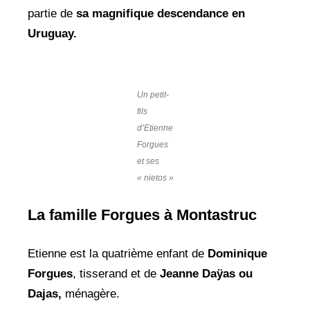
partie de
sa magnifique descendance en
Uruguay.
Un petit-
fils
d’Etienne
Forgues
et ses
« nietos »
La famille Forgues à Montastruc
Etienne est la quatrième enfant de
Dominique
Forgues
, tisserand et de
Jeanne Daÿas ou
Dajas,
ménagère.