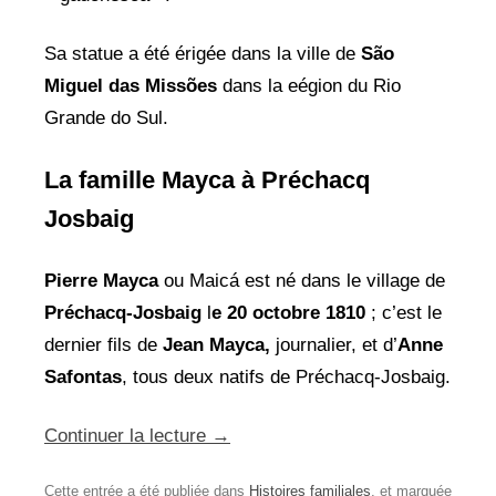
Sa statue a été érigée dans la ville de
São
Miguel das Missões
dans la eégion du Rio
Grande do Sul.
La famille Mayca à Préchacq
Josbaig
Pierre Mayca
ou Maicá est né dans le village de
Préchacq-Josbaig
l
e 20 octobre
1810
; c’est le
dernier fils de
Jean Mayca,
journalier, et d’
Anne
Safontas
, tous deux natifs de Préchacq-Josbaig.
Continuer la lecture
→
Cette entrée a été publiée dans
Histoires familiales
, et marquée