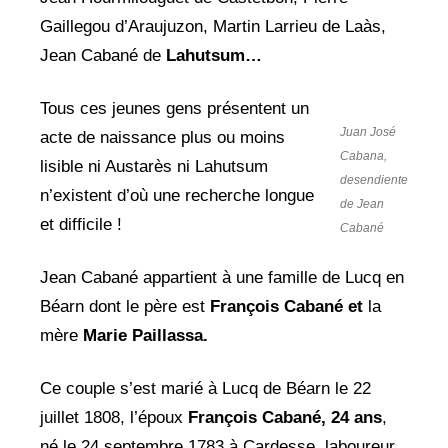
Gaillegou d’Araujuzon, Martin Larrieu de Laàs,
Jean Cabané de
Lahutsum…
Tous ces jeunes gens présentent un
Juan José
acte de naissance plus ou moins
Cabana,
lisible ni Austarès ni Lahutsum
desendiente
n’existent d’où une recherche longue
de Jean
et difficile !
Cabané
Jean Cabané appartient à une famille de Lucq en
Béarn dont le père est
François Cabané et
la
mère
Marie Paillassa.
Ce couple s’est marié à Lucq de Béarn le 22
juillet 1808, l’époux
François Cabané, 24 ans
,
né le 24 septembre 1783 à Cardesse, laboureur,