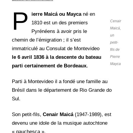
P
ierre Maicá ou Mayca
né en
Cenair
1810 est un des premiers
Maicá,
Pyrénéens à avoir pris le
un
chemin de l’émigration ; il s’est
petit-
immatriculé au Consulat de Montevideo
fils de
le 6
avril 1836 à la descente du bateau
Pierre
Mayca
parti certainement de Bordeaux.
Parti à Montevideo il a fondé une famille au
Brésil dans le département de Rio Grande do
Sul.
Son petit-fils,
Cenair Maicá
(1947-1989), est
devenu une idole de la musique autochtone
« gauchesca ».