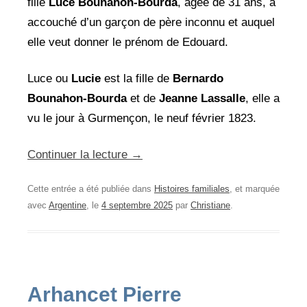
fille
Luce Bounahon-Bourda
, âgée de 31 ans, a
accouché d’un garçon de père inconnu et auquel
elle veut donner le prénom de Edouard.
Luce ou
Lucie
est la fille de
Bernardo
Bounahon-Bourda
et de
Jeanne
Lassalle
, elle a
vu le jour à Gurmençon, le neuf février 1823.
Continuer la lecture
→
Cette entrée a été publiée dans
Histoires familiales
, et marquée
avec
Argentine
, le
4 septembre 2025
par
Christiane
.
Arhancet Pierre