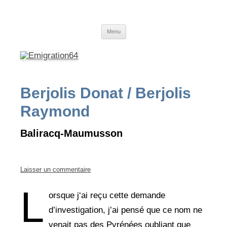
Emigration64
Emigration depuis le Pays Basque et le Béarn vers l'Amérique du Sud
Aller
Menu
au
contenu
Berjolis Donat / Berjolis
Raymond
Baliracq-Maumusson
Laisser un commentaire
L
orsque j‘ai reçu cette demande
d’investigation, j’ai pensé que ce nom ne
venait pas des Pyrénées oubliant que