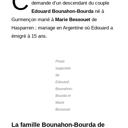
C
demande d’un descendant du couple
Edouard Bounahon-Bourda
né à
Gurmençon marié à
Marie Bessouet
de
Hasparren ; mariage en Argentine où Edouard a
émigré à 15 ans.
Photo
supposée
de
Edouard
Bounahon-
Bourda et
Marie
Bessouet
La famille Bounahon-Bourda de