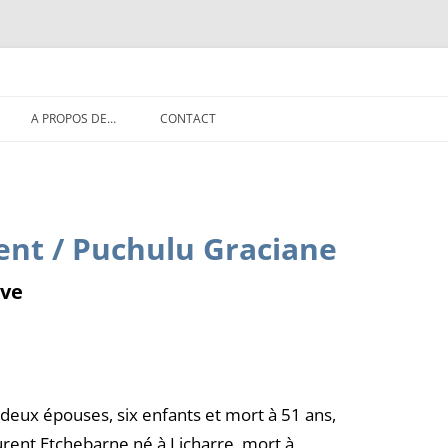
rn vers l'Amérique du Sud
Aller
A PROPOS DE…
CONTACT
au
contenu
ent / Puchulu Graciane
ive
 deux épouses, six enfants et mort à 51 ans,
aurent Etchebarne né à Licharre, mort à