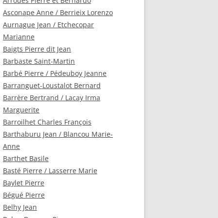
Arroués Pierre et Bernardo
Asconape Anne / Berrieix Lorenzo
Aurnague Jean / Etchecopar
Marianne
Baigts Pierre dit Jean
Barbaste Saint-Martin
Barbé Pierre / Pédeuboy Jeanne
Barranguet-Loustalot Bernard
Barrère Bertrand / Lacay Irma
Marguerite
Barroilhet Charles François
Barthaburu Jean / Blancou Marie-
Anne
Barthet Basile
Basté Pierre / Lasserre Marie
Baylet Pierre
Bégué Pierre
Belhy Jean