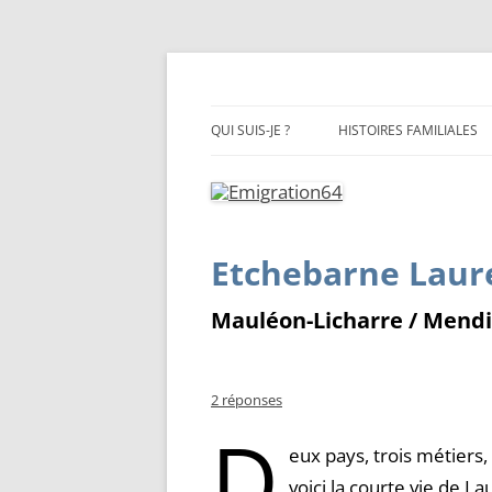
Emigration depuis le Pays Basque et le Béa
Emigration64
QUI SUIS-JE ?
HISTOIRES FAMILIALES
Etchebarne Laur
Mauléon-Licharre / Mend
2 réponses
D
eux pays, trois métiers,
voici la courte vie de L