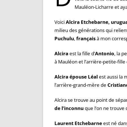
Mauléon-Licharre et ay
Voici
Alcira Etchebarne, urug
milieu des générations qui relie
Puchulu
,
français
à mon corre
Alcira
est la fille d’
Antonio
, la p
à Mauléon et l’arrière-petite-fill
Alcira épouse Léal
est aussi la
l’arrière-grand-mère de
Cristian
Alcira se trouve au point de sépa
de l’inconnu
que l’on ne trouve 
Laurent Etchebarne
est né dans