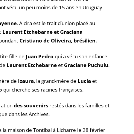
ant vécu un peu moins de 15 ans en Uruguay.
uayenne
. Alcira est le trait d’union placé au
nt
Laurent Etchebarne et Graciana
spondant
Cristiano de Oliveira, brésilien.
etite fille de
Juan
Pedro
qui a vécu son enfance
e de
Laurent Etchebarne
et
Graciane
Puchulu
.
 mère de
Izaura
, la grand-mère de
Lucia
et
o
qui cherche ses racines françaises.
ration
des souvenirs
restés dans les familles et
que dans les Archives.
 la maison de Tontibal à Licharre le 28 février