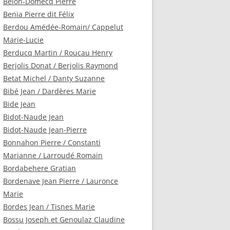
Belon-Domecq Pierre
Benia Pierre dit Félix
Berdou Amédée-Romain/ Cappelut
Marie-Lucie
Berducq Martin / Roucau Henry
Berjolis Donat / Berjolis Raymond
Betat Michel / Danty Suzanne
Bibé Jean / Dardères Marie
Bide Jean
Bidot-Naude Jean
Bidot-Naude Jean-Pierre
Bonnahon Pierre / Constanti
Marianne / Larroudé Romain
Bordabehere Gratian
Bordenave Jean Pierre / Lauronce
Marie
Bordes Jean / Tisnes Marie
Bossu Joseph et Genoulaz Claudine