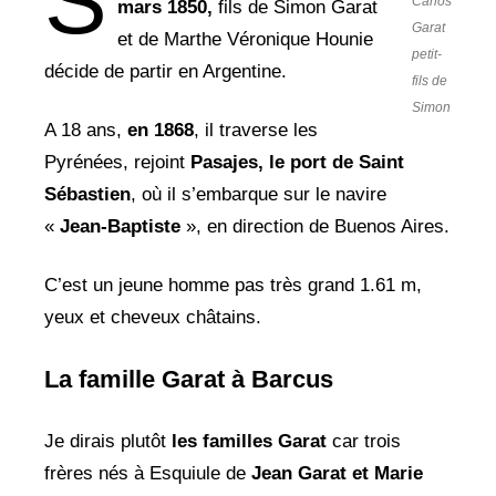
S
Carlos
mars 1850,
fils de Simon Garat
Garat
et de Marthe Véronique Hounie
petit-
décide de partir en Argentine.
fils de
Simon
A 18 ans,
en 1868
, il traverse les
Pyrénées, rejoint
Pasajes, le port de Saint
Sébastien
, où il s’embarque sur le navire
«
Jean-Baptiste
», en direction de Buenos Aires.
C’est un jeune homme pas très grand 1.61 m,
yeux et cheveux châtains.
La famille Garat à Barcus
Je dirais plutôt
les familles Garat
car trois
frères nés à Esquiule de
Jean Garat et
Marie