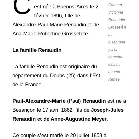
C
Carmen
est née à Buenos-Aires le 2
Victorina
février 1896, fille de
Renaudin
Alexandre-Paul-Marie Renaudin et de
Grossetête
Ana-Marie-Robertine Grossetete.
mi
bisabuela
La famille Renaudin
y a la
derecha
está mi
La famille Renaudin est originaire du
abuela
département du Doubs (25) dans l’Est
Renée
de la France.
Paul-Alexandre-Marie
(Paul)
Renaudin
est né à
Besançon le 17 avril 1862, fils de
Joseph-Jules
Renaudin et de Anne-Augustine Meyer.
Ce couple s’est marié le 20 juillet 1858 à