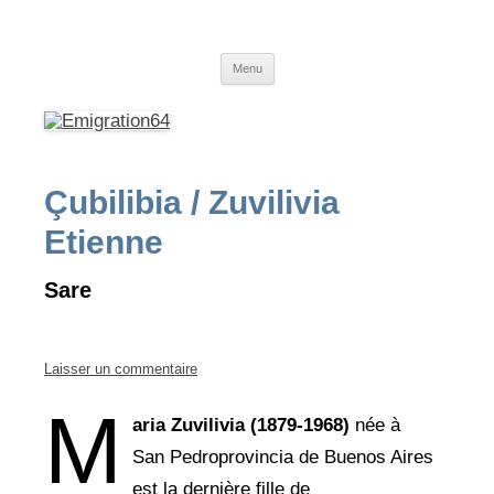
Emigration64
Emigration depuis le Pays Basque et le Béarn vers l'Amérique du Sud
Aller
Menu
au
contenu
Çubilibia / Zuvilivia
Etienne
Sare
Laisser un commentaire
M
aria Zuvilivia (1879-1968)
née à
San Pedroprovincia de Buenos Aires
est la dernière fille de