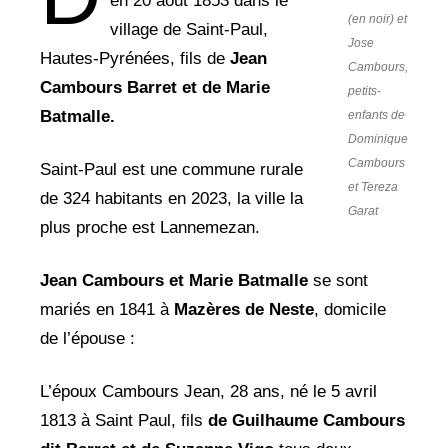
en 20 août 1853 dans le
(en noir) et
village de Saint-Paul,
Jose
Hautes-Pyrénées, fils de
Jean
Cambours,
Cambours Barret et de Marie
petits-
Batmalle.
enfants de
Dominique
Cambours
Saint-Paul est une commune rurale
et Tereza
de 324 habitants en 2023, la ville la
Garat
plus proche est Lannemezan.
Jean Cambours et Marie Batmalle
se sont
mariés en 1841 à
Mazères de Neste
, domicile
de l’épouse :
L’époux Cambours Jean, 28 ans, né le 5 avril
1813 à Saint Paul, fils
de Guilhaume
Cambours